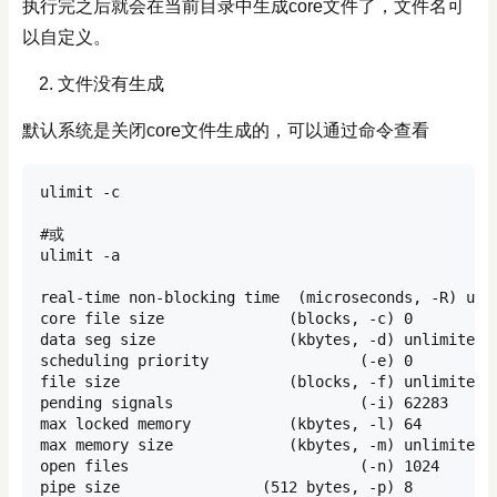
执行完之后就会在当前目录中生成core文件了，文件名可
以自定义。
文件没有生成
默认系统是关闭core文件生成的，可以通过命令查看
ulimit -c

#或

ulimit -a

real-time non-blocking time  (microseconds, -R) unli
core file size              (blocks, -c) 0

data seg size               (kbytes, -d) unlimited

scheduling priority                 (-e) 0

file size                   (blocks, -f) unlimited

pending signals                     (-i) 62283

max locked memory           (kbytes, -l) 64

max memory size             (kbytes, -m) unlimited

open files                          (-n) 1024

pipe size                (512 bytes, -p) 8
