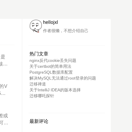
hellojxl
作者很懒，不想介绍自己
热门文章
于是
nginx反代cookie丢失问题
核已
关于certbot的简单用法
件在
PostgreSQL数据库配置
rn根
解决MySQL无法通过root登录的问题
迁移禅道
d-c
的V
关于IntelliJ IDEA的版本选择
tl提
G的
迁移哪吒探针
问的
径，
成
S用
差或
最新评论
令重
可是
为了
脚