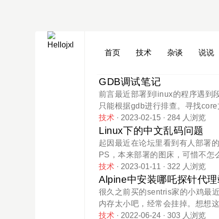
首页
技术
杂谈
说说
GDB调试笔记
前言最近部署到linux的程序
只能根据gdb进行排查。寻找co
转储），gdb调试的时候必须依赖
技术
· 2023-02-15
· 284 人浏览
哪以及为什么没有生成文件位置要查看文件在哪
Linux下的中文乱码问题
据输出内容进行判断，如果为core则代表
起因最近在论坛里看到有人部署的
oredump %P %u %g %s %t
PS，本来部署的图床，可惜不怎
取core文件，其实很简单#查看所有的内存转储文件 co
小说是吧。乱码问题本身用的是Ja
技术
· 2023-01-11
· 322 人浏览
文件，我们大部分关心的应该是最后一项，拿到pid后 coredumpctl
时候总是提示：malformed input o
Alpine中安装哪吒探针代
会在当前目录中生成core文件了
一眼看上去路径最后的图片名都是?
很久之前买的sentris家的小鸡
的，可以通
的都是debian的系统，于是查了一下，
内存太小吧，经常会挂掉。想想这性
新配置，并且默认选用zh_CN.U
哪吒官方的安装脚本里面暂时还没有
技术
· 2022-06-24
· 303 人浏览