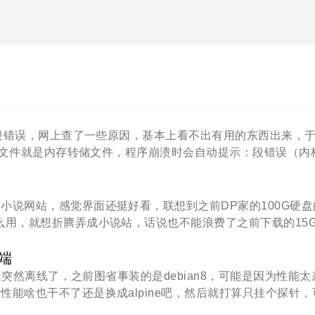
遇到段错误，网上查了一些原因，基本上看不出有用的东西出来，
re文件就是内存转储文件，程序崩溃时会自动提示：段错误（内
转储文件才能调试。要进行调试还需要知道两个问题：core文
，可以直接执行 cat /proc/sys/kernel/core_patte
在执行文件同目录生成，如果为/usr/lib/systemd/system
小说网站，感觉界面还挺好看，联想到之前DP家的100G硬盘
 %e 则代表着被coredumpctl接管了，下面说一下如何从coredumpc
么用，就想折腾弄成小说站，话说也不能浪费了之前下载的15
redumpctl list #默认会显示出所有的内存转储
va写的，就一个jar包很简单，直接放到VPS上启动，但是访
 -o core dump pid执行完之后就
r input contains unmappable characters，后面跟着一个路
理端
，文件名可以自定义。文件没有生成默认系统是关闭core文件生
???.jpg，很明显是编码问题,怎么解决呢？因为大部分的VP
最近突然离线了，之前图省事装的是debian8，可能是因为性能太
说是要配置中文，于是通过dpkg-reconfigure locales命
能啥也干不了还是换成alpine吧，然后就打算只挂个探针，
TF-8，但是依然不起作用，看了一下bashrc的配置，发现原来
alpine，只能自己捣鼓了。安装虽然官方没有提供一键安装